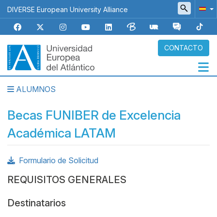
Pasar
DIVERSE European University Alliance
al
contenido
principal
CONTACTO
ALUMNOS
Navegación
principal
Becas FUNIBER de Excelencia
Académica LATAM
Formulario de Solicitud
Body
REQUISITOS GENERALES
Destinatarios