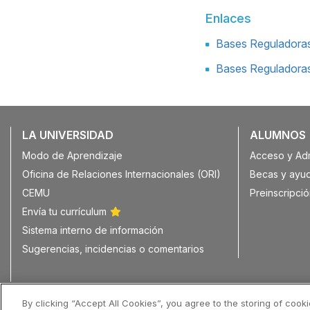
Enlaces
Bases Reguladoras
Bases Reguladoras
LA UNIVERSIDAD
ALUMNOS
Modo de Aprendizaje
Acceso y Ad
Oficina de Relaciones Internacionales (ORI)
Becas y ayu
CEMU
Preinscripció
Envía tu currículum
Sistema interno de información
Sugerencias, incidencias o comentarios
© Copyright Universidad Europea del Atlántico 2026
By clicking “Accept All Cookies”, you agree to the storing of cook