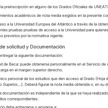
 la preinscripción en alguno de los Grados Oficiales de UNE
imientos académicos de nota media exigidos en la presente co
so a la Universidad Europea del Atlántico a través de la obte
entes pruebas pruebas de acceso a la Universidad para quienes
o previstos por la normativa vigente.
de solicitud y Documentación
entregar la siguiente documentación:
ud de Beca: puede obtenerse personalmente en el Servicio de 
arga en el margen superior derecho.
co personal de los estudios que den acceso al Grado (Hoja de
Superior,...). Deberá figurar la nota media obtenida o, en su d
a documentación es independiente de la que se haya realizado o
udios correspondientes.
ón debe entregarse o enviarse a: