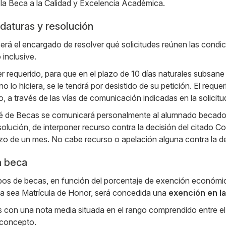
 la Beca a la Calidad y Excelencia Académica.
idaturas y resolución
erá el encargado de resolver qué solicitudes reúnen las condic
 inclusive.
 requerido, para que en el plazo de 10 días naturales subsane 
 no lo hiciera, se le tendrá por desistido de su petición. El req
o, a través de las vías de comunicación indicadas en la solicit
é de Becas se comunicará personalmente al alumnado becado. Ca
olución, de interponer recurso contra la decisión del citado Co
zo de un mes. No cabe recurso o apelación alguna contra la dec
a beca
pos de becas, en función del porcentaje de exención económica 
da sea Matrícula de Honor, será concedida una
exención en la
s con una nota media situada en el rango comprendido entre el 9
 concepto.