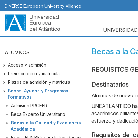
Pasar
DIVERSE European University Alliance
al
contenido
principal
UNIVERSIDAD
Navegación
principal
Becas a la C
ALUMNOS
Acceso y admisión
REQUISITOS G
Body
Preinscripción y matrícula
Plazos de admisión y matrícula
Destinatarios
Becas, Ayudas y Programas
Alumnos de nuevo ing
Formativos
Admisión PROFER
UNEATLANTICO ha cre
académicos brillante
Beca Experto Universitario
esfuerzo y dedicació
Becas a la Calidad y Excelencia
Académica
Requisitos de lo
Becas FUNIBER para la Residencia