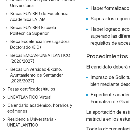
Universitaria
Haber formalizado
Becas FUNIBER de Excelencia
Superar los requer
Académica LATAM
Becas FUNIBER Escuela
Haber logrado acce
Politécnica Superior
superado las difer
Beca Excelencia Investigadora
requisitos de acces
Doctorado (EID)
Becas EMCAN-UNEATLANTICO
Procedimientos 
(2026/2027)
El candidato deberá 
Becas Universidad-Excmo.
Ayuntamiento de Santander
Impreso de Solicit
(2026/2027)
bien mediante desc
Tasas certificados/títulos
Expediente académi
UNEATLANTICO Virtual
Formativo de Grado 
Calendario académico, horarios y
exámenes
La aportación de est
matrícula en los est
Residencia Universitaria -
UNEATLANTICO
Toda la documentaci