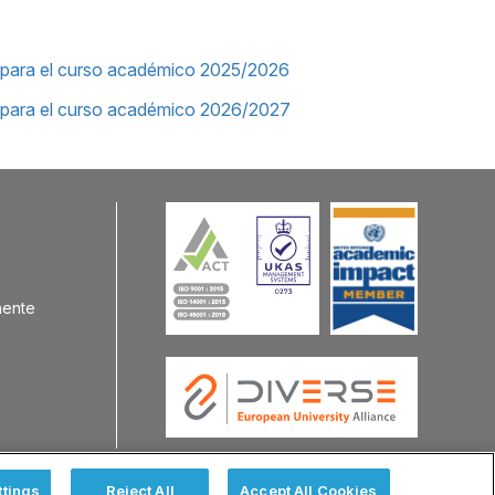
 para el curso académico 2025/2026
 para el curso académico 2026/2027
nente
ttings
Reject All
Accept All Cookies
Contáctenos
Política de Privacidad
Términos y Condiciones