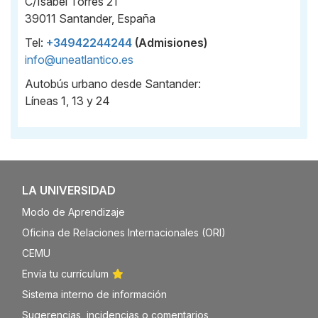
C/Isabel Torres 21
39011 Santander, España
Tel:
+34942244244
(Admisiones)
info@uneatlantico.es
Autobús urbano desde Santander:
Líneas 1, 13 y 24
LA UNIVERSIDAD
Modo de Aprendizaje
Oficina de Relaciones Internacionales (ORI)
CEMU
Envía tu currículum
Sistema interno de información
Sugerencias, incidencias o comentarios