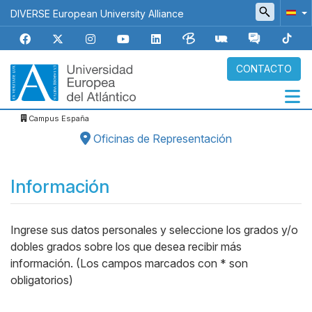
Pasar
DIVERSE European University Alliance
al
contenido
principal
CONTACTO
Campus España
Navegación
Oficinas de Representación
principal
Información
Ingrese sus datos personales y seleccione los grados y/o
Body
dobles grados sobre los que desea recibir más
información. (Los campos marcados con * son
obligatorios)