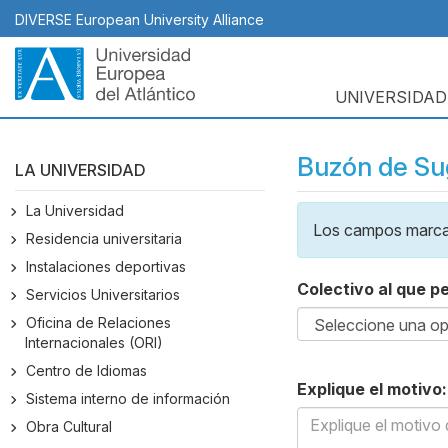
Pasar
DIVERSE European University Alliance
al
contenido
principal
UNIVERSIDAD
Navegación
principal
Buzón de Sug
LA UNIVERSIDAD
La Universidad
Body
Los campos marcad
Residencia universitaria
Instalaciones deportivas
Colectivo al que p
Servicios Universitarios
Oficina de Relaciones
Internacionales (ORI)
Centro de Idiomas
Explique el motivo:
Sistema interno de información
Obra Cultural