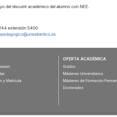
yo del discurrir académico del alumno con NEE.
244 extensión 5400
copedagogico@uneatlantico.es
OFERTA ACADÉMICA
misión
Grados
das
Másteres Universitarios
n y Matrícula
Másteres de Formación Perma
Doctorados