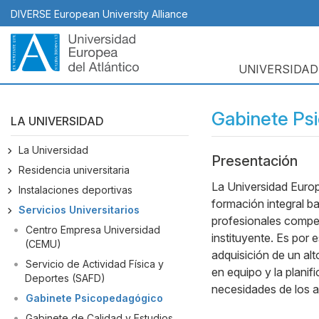
Pasar
DIVERSE European University Alliance
al
contenido
principal
UNIVERSIDAD
Navegación
principal
Gabinete Ps
LA UNIVERSIDAD
La Universidad
Presentación
Body
Residencia universitaria
La Universidad Euro
Instalaciones deportivas
formación integral b
Servicios Universitarios
profesionales compet
Centro Empresa Universidad
instituyente. Es por 
(CEMU)
adquisición de un alt
Servicio de Actividad Física y
en equipo y la planif
Deportes (SAFD)
necesidades de los al
Gabinete Psicopedagógico
Gabinete de Calidad y Estudios