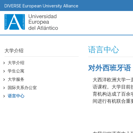
跳
DIVERSE European University Alliance
转
到
主
要
内
容
语言中心
大学介绍
大学介绍
对外西班牙语
Body
学生公寓
大学服务
大西洋欧洲大学一直
语课程。大学目前
国际关系办公室
育机构达成了百余
语言中心
间进行有机联合重