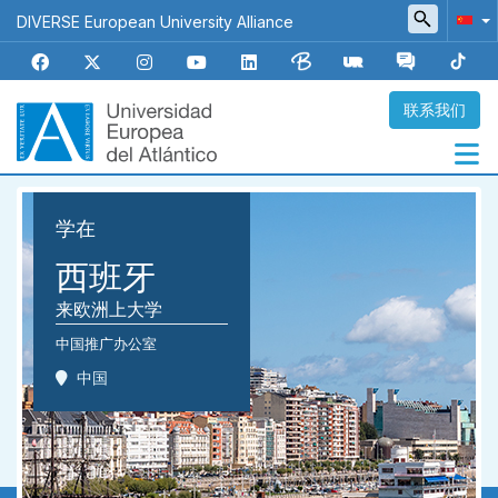
跳
DIVERSE European University Alliance
转
到
主
要
联系我们
内
容
Navegación
学在
principal
西班牙
来欧洲上大学
中国推广办公室
中国