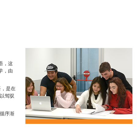
Side
语，这
Banner
学，由
语，是在
以驾驭
循序渐