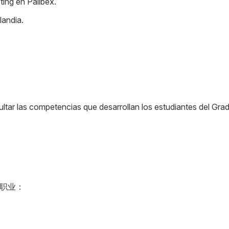
ting en Palibex.
landia.
tar las competencias que desarrollan los estudiantes del Grad
职业：