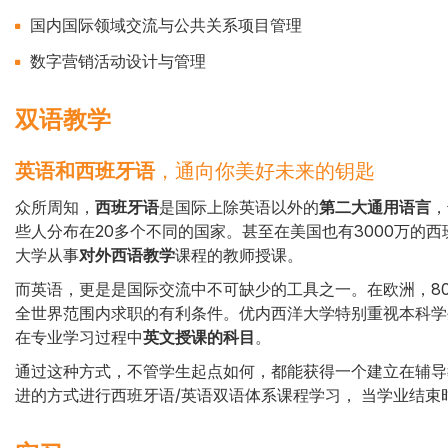
国内国际领域交流与公共关系项目管理
数字营销活动设计与管理
双语教学
英语和西班牙语
，通向你美好未来的钥匙
Cuerpo
众所周知，
西班牙语
是国际上除英语以外的
第二大通用语言
，
些人分布在20多个不同的国家。甚至在美国也有3000万的
大学从事
对外西语教学
课程的教师授课。
而英语，更是是国际交流中不可缺少的工具之一。在欧洲，8
全世界范围内求职的有利条件。优内西洋大学特别重视本科学
在专业学习过程中
英文授课的科目
。
通过这种方式，不管学生起点如何，都能获得一个建立在辅导
进的方式进行西班牙语/英语双语体系课程学习， 当学业结