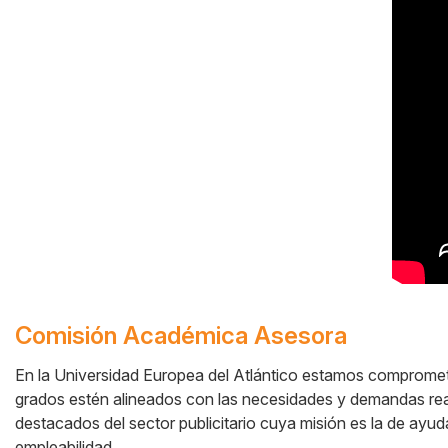
Comisión Académica Asesora
En la Universidad Europea del Atlántico estamos compromet
grados estén alineados con las necesidades y demandas re
Cuerpo
destacados del sector publicitario cuya misión es la de ayu
empleabilidad.