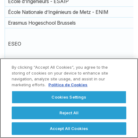
École d’Ingenieurs - ESAIP
École Nationale d’Ingénieurs de Metz - ENIM
Erasmus Hogeschool Brussels
ESEO
By clicking “Accept All Cookies”, you agree to the
Faith Sultan Mehmet Vakif Üniversitesi
storing of cookies on your device to enhance site
navigation, analyze site usage, and assist in our
HAS University of Applied Sciences
marketing efforts.
Política de Cookies
Cookies Settings
Hochschule Fresenius
Reject All
Higher School of Economics and Computer Science in K
Accept All Cookies