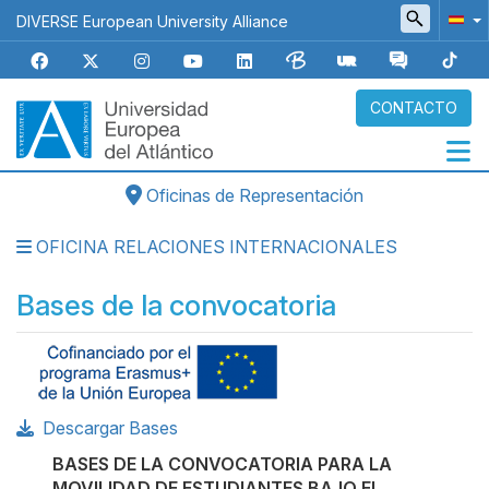
Pasar
DIVERSE European University Alliance
al
contenido
principal
CONTACTO
Oficinas de Representación
Navegación
principal
OFICINA RELACIONES INTERNACIONALES
Bases de la convocatoria
Body
Descargar Bases
BASES DE LA CONVOCATORIA PARA LA
MOVILIDAD DE ESTUDIANTES BAJO EL