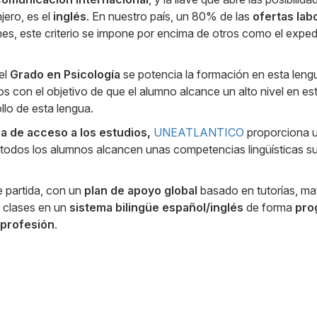
ero, es el
inglés
. En nuestro país, un 80% de las
ofertas lab
s, este criterio se impone por encima de otros como el expedi
el
Grado en Psicología
se potencia la formación en esta leng
ios con el objetivo de que el alumno alcance un alto nivel en est
ollo de esta lengua.
a de acceso a los estudios,
UNEATLANTICO
proporciona 
 todos los alumnos alcancen unas competencias lingüísticas suf
 partida, con un
plan de apoyo global
basado en tutorías, mat
s clases en un
sistema bilingüe español/inglés
de forma
pro
 profesión
.