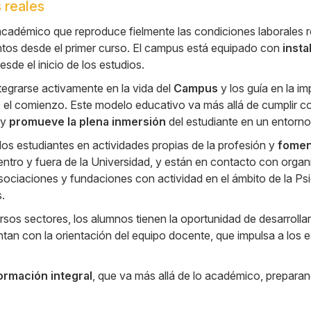
 reales
cadémico que reproduce fielmente las condiciones laborales re
ntos desde el primer curso. El campus está equipado con
inst
desde el inicio de los estudios.
ntegrarse activamente en la vida del
Campus
y los guía en la 
sde el comienzo. Este modelo educativo va más allá de cumplir c
y
promueve la plena inmersión
del estudiante en un entorno
los estudiantes en actividades propias de la profesión y
fomen
dentro y fuera de la Universidad, y están en contacto con org
asociaciones y fundaciones con actividad en el ámbito de la Ps
.
sos sectores, los alumnos tienen la oportunidad de desarroll
tan con la orientación del equipo docente, que impulsa a los es
ormación integral
, que va más allá de lo académico, preparan