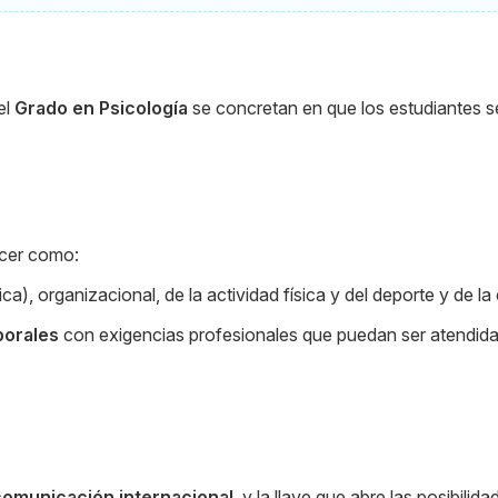
el
Grado en Psicología
se concretan en que los estudiantes 
cer como:
a), organizacional, de la actividad física y del deporte y de la
borales
con exigencias profesionales que puedan ser atendid
comunicación internacional
, y la llave que abre las posibili