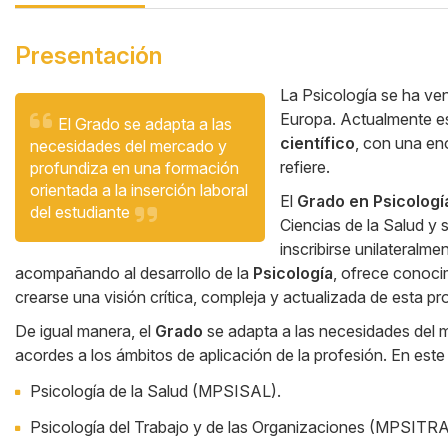
Presentación
La Psicología se ha ve
Europa. Actualmente es
Cita
Cuerpo
El Grado se adapta a las
científico
, con una en
necesidades del mercado y
refiere.
profundiza en una formación
orientada a la inserción laboral
El
Grado en Psicología
del estudiante
Ciencias de la Salud y 
inscribirse unilateralm
acompañando al desarrollo de la
Psicología
, ofrece conoci
crearse una visión crítica, compleja y actualizada de esta pr
De igual manera, el
Grado
se adapta a las necesidades del m
acordes a los ámbitos de aplicación de la profesión. En este 
Psicología de la Salud (MPSISAL).
Psicología del Trabajo y de las Organizaciones (MPSITR