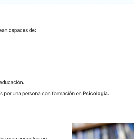
sean capaces de:
 educación.
as por una persona con formación en
Psicología.
Side
dades para encontrar un