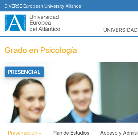
Pasar
DIVERSE European University Alliance
al
contenido
principal
UNIVERSIDAD
Navegación
principal
Grado en Psicología
PRESENCIAL
Top
Banner
Presentación
Plan de Estudios
Acceso y Admis