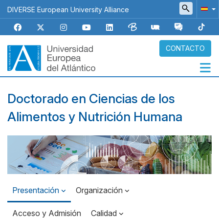
Pasar
DIVERSE European University Alliance
al
contenido
principal
CONTACTO
Navegación
Doctorado en Ciencias de los
principal
Alimentos y Nutrición Humana
Top
Banner
Presentación
Organización
Acceso y Admisión
Calidad